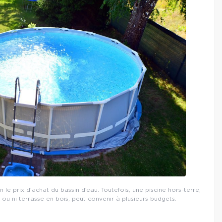
n le prix d’achat du bassin d’eau. Toutefois, une piscine hors-terre,
u ni terrasse en bois, peut convenir à plusieurs budgets.